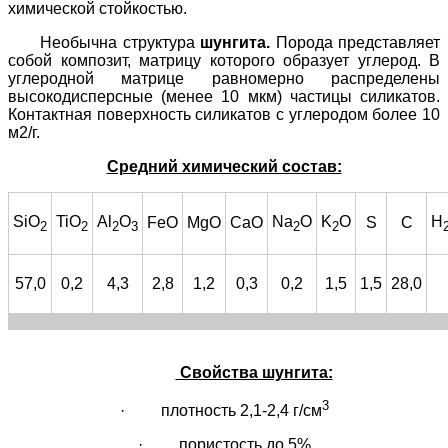
химической стойкостью.
Необычна структура
шунгита.
Порода представляет
собой композит, матрицу которого образует углерод. В
углеродной матрице равномерно распределены
высокодисперсные (менее 10 мкм) частицы силикатов.
Контактная поверхность силикатов с углеродом более 10
м2/г.
Средний химический состав:
SiO
TiO
Al
O
Na
O
K
O
H
FeO
MgO
CaO
S
C
2
2
2
3
2
2
57,0
0,2
4,3
2,8
1,2
0,3
0,2
1,5
1,5
28,0
Свойства шунгита:
3
·
плотность 2,1-2,4 г/см
·
пористость до 5%