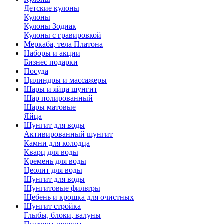
Детские кулоны
Кулоны
Кулоны Зодиак
Кулоны с гравировкой
Меркаба, тела Платона
Наборы и акции
Бизнес подарки
Посуда
Цилиндры и массажеры
Шары и яйца шунгит
Шар полированный
Шары матовые
Яйца
Шунгит для воды
Активированный шунгит
Камни для колодца
Кварц для воды
Кремень для воды
Цеолит для воды
Шунгит для воды
Шунгитовые фильтры
Щебень и крошка для очистных
Шунгит стройка
Глыбы, блоки, валуны