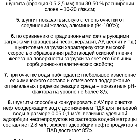
шунгита (фракция 0,5-2,5 мм) при 30-50 % расширении
слоев – 10-20 л/кв.см;
5.
шунгит показал высокую степень очистки от
соединений железа, алюминия (94-100%);
6.
по сравнению с традиционными фильтрующими
загрузками (кварцевый песок, керамзит, АУ, цеолит и т.д.)
шунгитовые загрузки характеризуются высокой
скоростью образования работающей окисной пленки
железа на поверхности загрузки за счет его больших
сорбционно-каталитических свойств;
7.
при очистке воды наблюдается небольшое изменение
ее химического состава и отмечается поддержание
оптимальных пределов реакции среды – показателя
pH
-
фактора на уровне не более 8,5;
8.
шунгиты способны конкурировать с АУ при очистке
нефтесодержащих вод с достижением ПДК для питьевой
воды в размере 0,05-0,1 мг/л; величина удельной
адсорбции нефтепродуктов из раствора водной матрицы
составляет 2,8 мг/г; эффект адсорбции нефтепродуктов и
ПАВ достигает 85%.