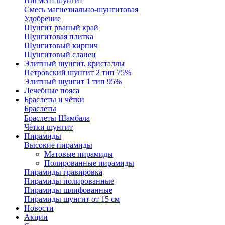
Пигмент шунгит
Смесь магнезиально-шунгитовая
Удобрение
Шунгит рваный край
Шунгитовая плитка
Шунгитовый кирпич
Шунгитовый сланец
Элитный шунгит, кристаллы
Петровский шунгит 2 тип 75%
Элитный шунгит 1 тип 95%
Лечебные пояса
Браслеты и чётки
Браслеты
Браслеты Шамбала
Чётки шунгит
Пирамиды
Высокие пирамиды
Матовые пирамиды
Полированные пирамиды
Пирамиды гравировка
Пирамиды полированные
Пирамиды шлифованные
Пирамиды шунгит от 15 см
Новости
Акции