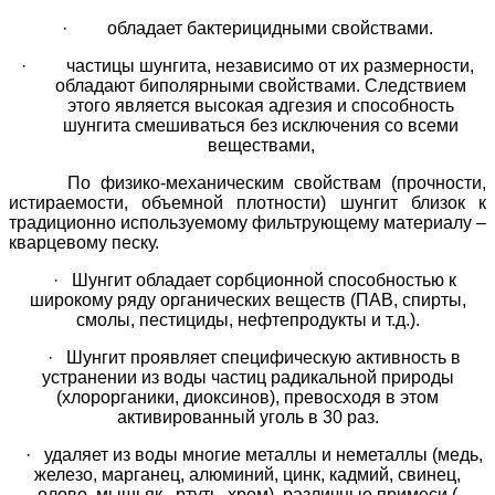
·
обладает бактерицидными свойствами.
·
частицы шунгита, независимо от их размерности,
обладают биполярными свойствами. Следствием
этого является высокая адгезия и способность
шунгита смешиваться без исключения со всеми
веществами,
По физико-механическим свойствам (прочности,
истираемости, объемной плотности) шунгит близок к
традиционно используемому фильтрующему материалу –
кварцевому песку.
· Шунгит обладает сорбционной способностью к
широкому ряду органических веществ (ПАВ, спирты,
смолы, пестициды, нефтепродукты и т.д.).
· Шунгит проявляет специфическую активность в
устранении из воды частиц радикальной природы
(хлорорганики, диоксинов), превосходя в этом
активированный уголь в 30 раз.
· удаляет из воды многие металлы и неметаллы (медь,
железо, марганец, алюминий, цинк, кадмий, свинец,
олово, мышьяк, ртуть, хром), различные примеси (