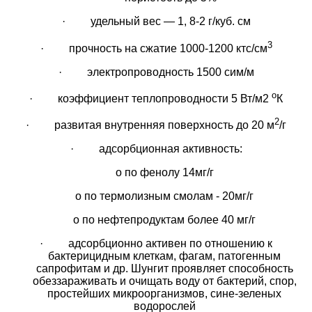
·
удельный вес — 1, 8-2 г/куб. см
3
·
прочность на сжатие 1000-1200 ктс/см
·
электропроводность 1500 сим/м
o
·
коэффициент теплопроводности 5 Вт/м2
К
2
·
развитая внутренняя поверхность до 20 м
/г
·
адсорбционная активность:
o
по фенолу 14мг/г
o
по термолизным смолам - 20мг/г
o
по нефтепродуктам более 40 мг/г
·
адсорбционно активен по отношению к
бактерицидным клеткам, фагам, патогенным
сапрофитам и др. Шунгит проявляет способность
обеззараживать и очищать воду от бактерий, спор,
простейших микроорганизмов, сине-зеленых
водорослей