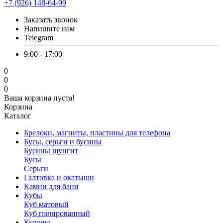
+7 (926) 148-64-99
Заказать звонок
Напишите нам
Telegram
9:00 - 17:00
0
0
0
Ваша корзина пуста!
Корзина
Каталог
Брелоки, магниты, пластины для телефона
Бусы, серьги и бусины
Бусины шунгит
Бусы
Серьги
Галтовка и окатыши
Камни для бани
Кубы
Куб матовый
Куб полированный
Кулоны